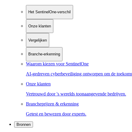
Het SentinelOne-verschil
Onze klanten
Vergelijken
Branche-erkenning
Waarom kiezen voor SentinelOne
AI-gedreven cyberbeveiliging ontworpen om de toekoms
Onze klanten
Vertrouwd door 's werelds toonaangevende bedrijven.
Brancheprijzen & erkenning
Getest en bewezen door experts.
Bronnen