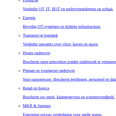
Productie
Verdedig OT, IT, IIOT en toeleveringsketens op schaal.
Energie
Beveilig OT-systemen en kritieke infrastructuur.
Transport en logistiek
Verdedig operaties over vloot, haven en spoor.
Hoger onderwijs
Bescherm open netwerken zonder onderzoek te vertrage
Primair en voortgezet onderwijs
Stop ransomware. Bescherm leerlingen, personeel en dat
Retail en horeca
Bescherm uw merk, klantgegevens en winstgevendheid.
MKB & Startups
Enterprise-niveau verdediging voor snelle teams.