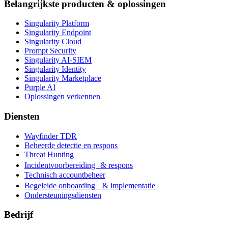
Belangrijkste producten & oplossingen
Singularity Platform
Singularity Endpoint
Singularity Cloud
Prompt Security
Singularity AI-SIEM
Singularity Identity
Singularity Marketplace
Purple AI
Oplossingen verkennen
Diensten
Wayfinder TDR
Beheerde detectie en respons
Threat Hunting
Incidentvoorbereiding & respons
Technisch accountbeheer
Begeleide onboarding & implementatie
Ondersteuningsdiensten
Bedrijf