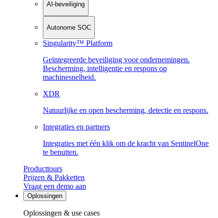
AI-beveiliging
Autonome SOC
Singularity™ Platform
Geïntegreerde beveiliging voor ondernemingen.
Bescherming, intelligentie en respons op
machinesnelheid.
XDR
Natuurlijke en open bescherming, detectie en respons.
Integraties en partners
Integraties met één klik om de kracht van SentinelOne
te benutten.
Producttours
Prijzen & Pakketten
Vraag een demo aan
Oplossingen
Oplossingen & use cases