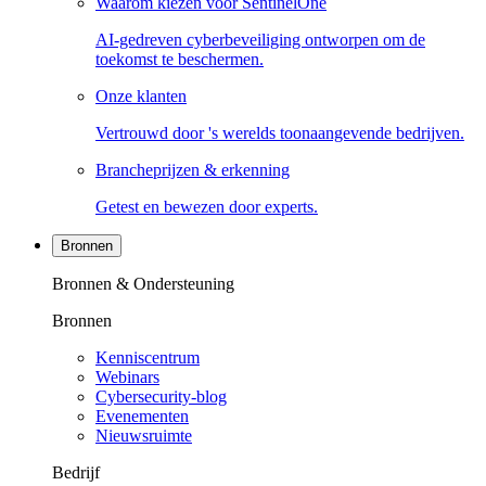
Waarom kiezen voor SentinelOne
AI-gedreven cyberbeveiliging ontworpen om de
toekomst te beschermen.
Onze klanten
Vertrouwd door 's werelds toonaangevende bedrijven.
Brancheprijzen & erkenning
Getest en bewezen door experts.
Bronnen
Bronnen & Ondersteuning
Bronnen
Kenniscentrum
Webinars
Cybersecurity-blog
Evenementen
Nieuwsruimte
Bedrijf