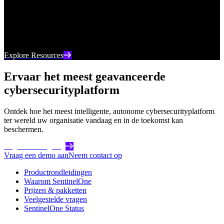
Uw go-to-bron voor de nieuwste digitale inhoud van
SentinelOne, van webinars tot whitepapers en alles
daartussenin.
Explore Resources
Ervaar het meest geavanceerde
cybersecurityplatform
Ontdek hoe het meest intelligente, autonome cybersecurityplatform
ter wereld uw organisatie vandaag en in de toekomst kan
beschermen.
Begin vandaag nog
Vraag een demo aan
Neem contact op
Productrondleidingen
Waarom SentinelOne
Prijzen & pakketten
Veelgestelde vragen
SentinelOne Status