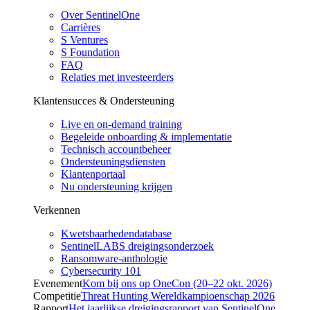
Over SentinelOne
Carrières
S Ventures
S Foundation
FAQ
Relaties met investeerders
Klantensucces & Ondersteuning
Live en on-demand training
Begeleide onboarding & implementatie
Technisch accountbeheer
Ondersteuningsdiensten
Klantenportaal
Nu ondersteuning krijgen
Verkennen
Kwetsbaarhedendatabase
SentinelLABS dreigingsonderzoek
Ransomware-anthologie
Cybersecurity 101
Evenement
Kom bij ons op OneCon (20–22 okt. 2026)
Competitie
Threat Hunting Wereldkampioenschap 2026
Rapport
Het jaarlijkse dreigingsrapport van SentinelOne