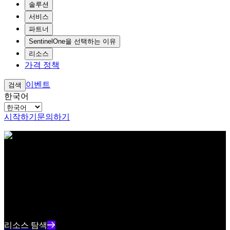
솔루션
서비스
파트너
SentinelOne을 선택하는 이유
리소스
가격 정책
이벤트
검색
한국어
시작하기
문의하기
아이브로우 테스트 콘텐츠 텍스트
리소스 센터
최신 사이버보안 콘텐츠와 인사이트를 확인하세요
리소스 인덱스 텍스트 요약
리소스 탐색