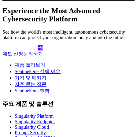
Experience the Most Advanced
Cybersecurity Platform
See how the world's most intelligent, autonomous cybersecurity
platform can protect your organization today and into the future.
Get Started Today
데모 신청
문의하기
제품 둘러보기
SentinelOne 선택 이유
가격 및 패키지
자주 묻는 질문
SentinelOne 현황
주요 제품 및 솔루션
Singularity Platform
Singularity Endpoint
Singularity Cloud
Prompt Security