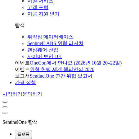
지원 서비스
고객 포털
지금 지원 받기
탐색
취약점 데이터베이스
SentinelLABS 위협 리서치
랜섬웨어 선집
사이버 보안 101
이벤트
OneCon에서 만나요 (2026년 10월 20–22일)
이벤트
위협 헌팅 세계 챔피언십 2026
보고서
SentinelOne 연간 위협 보고서
가격 정책
시작하기
문의하기
SentinelOne 탐색
플랫폼