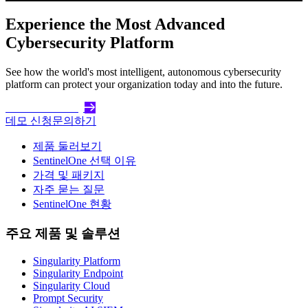
Experience the Most Advanced
Cybersecurity Platform
See how the world's most intelligent, autonomous cybersecurity
platform can protect your organization today and into the future.
Get Started Today
데모 신청
문의하기
제품 둘러보기
SentinelOne 선택 이유
가격 및 패키지
자주 묻는 질문
SentinelOne 현황
주요 제품 및 솔루션
Singularity Platform
Singularity Endpoint
Singularity Cloud
Prompt Security