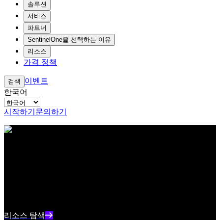
솔루션
서비스
파트너
SentinelOne을 선택하는 이유
리소스
가격 정책
이벤트
검색
한국어
시작하기
문의하기
아이브로우 테스트 콘텐츠 텍스트
리소스 센터
최신 사이버보안 콘텐츠와 인사이트를 확인하세요
리소스 인덱스 텍스트 요약
리소스 탐색