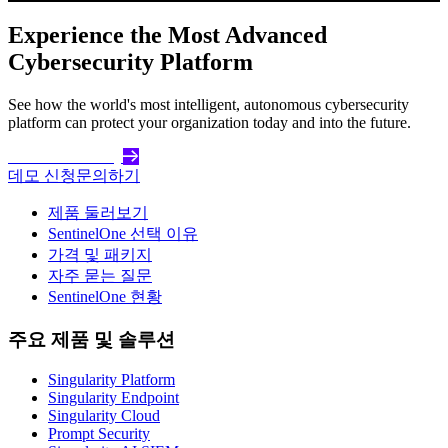
Experience the Most Advanced
Cybersecurity Platform
See how the world's most intelligent, autonomous cybersecurity
platform can protect your organization today and into the future.
Get Started Today
데모 신청
문의하기
제품 둘러보기
SentinelOne 선택 이유
가격 및 패키지
자주 묻는 질문
SentinelOne 현황
주요 제품 및 솔루션
Singularity Platform
Singularity Endpoint
Singularity Cloud
Prompt Security