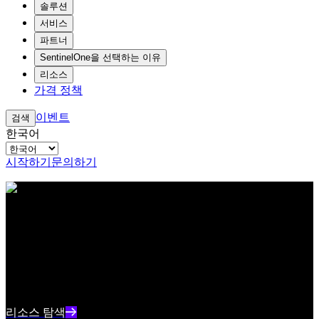
솔루션
서비스
파트너
SentinelOne을 선택하는 이유
리소스
가격 정책
이벤트
검색
한국어
시작하기
문의하기
아이브로우 테스트 콘텐츠 텍스트
리소스 센터
최신 사이버보안 콘텐츠와 인사이트를 확인하세요
리소스 인덱스 텍스트 요약
리소스 탐색