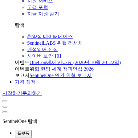
지원 서비스
고객 포털
지금 지원 받기
탐색
취약점 데이터베이스
SentinelLABS 위협 리서치
랜섬웨어 선집
사이버 보안 101
이벤트
OneCon에서 만나요 (2026년 10월 20–22일)
이벤트
위협 헌팅 세계 챔피언십 2026
보고서
SentinelOne 연간 위협 보고서
가격 정책
시작하기
문의하기
SentinelOne 탐색
플랫폼