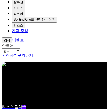
솔루션
서비스
파트너
SentinelOne을 선택하는 이유
리소스
가격 정책
이벤트
검색
한국어
시작하기
문의하기
아이브로우 테스트 콘텐츠 텍스트
리소스 센터
최신 사이버보안 콘텐츠와 인사이트를 확인하세요
리소스 인덱스 텍스트 요약
리소스 탐색