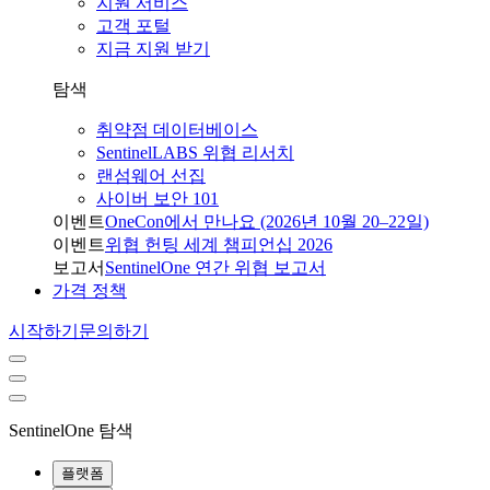
지원 서비스
고객 포털
지금 지원 받기
탐색
취약점 데이터베이스
SentinelLABS 위협 리서치
랜섬웨어 선집
사이버 보안 101
이벤트
OneCon에서 만나요 (2026년 10월 20–22일)
이벤트
위협 헌팅 세계 챔피언십 2026
보고서
SentinelOne 연간 위협 보고서
가격 정책
시작하기
문의하기
SentinelOne 탐색
플랫폼