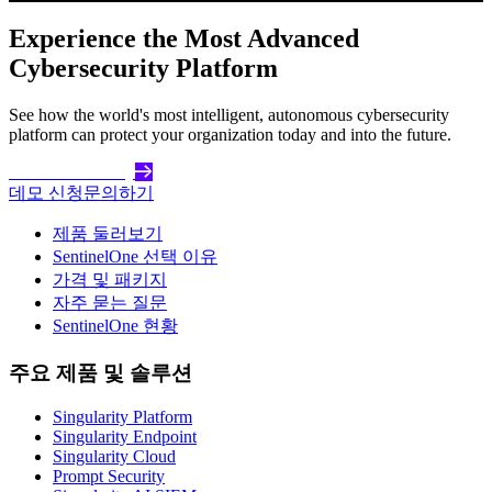
Experience the Most Advanced
Cybersecurity Platform
See how the world's most intelligent, autonomous cybersecurity
platform can protect your organization today and into the future.
Get Started Today
데모 신청
문의하기
제품 둘러보기
SentinelOne 선택 이유
가격 및 패키지
자주 묻는 질문
SentinelOne 현황
주요 제품 및 솔루션
Singularity Platform
Singularity Endpoint
Singularity Cloud
Prompt Security