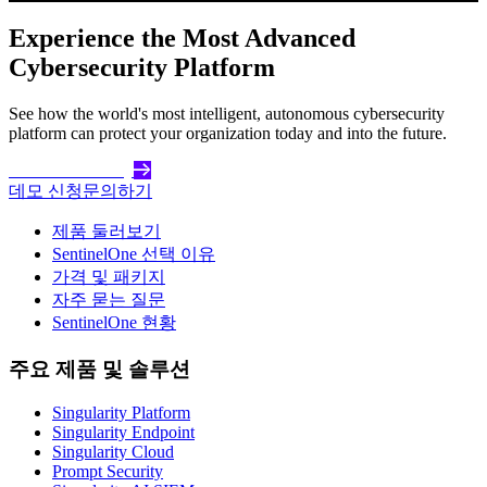
Experience the Most Advanced
Cybersecurity Platform
See how the world's most intelligent, autonomous cybersecurity
platform can protect your organization today and into the future.
Get Started Today
데모 신청
문의하기
제품 둘러보기
SentinelOne 선택 이유
가격 및 패키지
자주 묻는 질문
SentinelOne 현황
주요 제품 및 솔루션
Singularity Platform
Singularity Endpoint
Singularity Cloud
Prompt Security