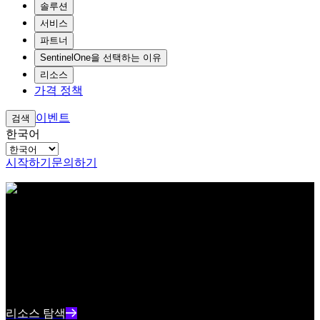
솔루션
서비스
파트너
SentinelOne을 선택하는 이유
리소스
가격 정책
이벤트
검색
한국어
시작하기
문의하기
아이브로우 테스트 콘텐츠 텍스트
리소스 센터
최신 사이버보안 콘텐츠와 인사이트를 확인하세요
리소스 인덱스 텍스트 요약
리소스 탐색