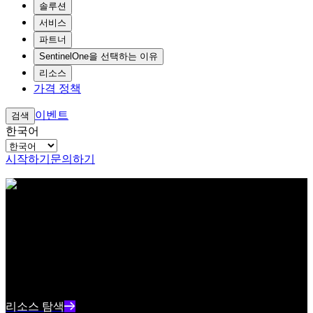
솔루션
서비스
파트너
SentinelOne을 선택하는 이유
리소스
가격 정책
이벤트
검색
한국어
시작하기
문의하기
아이브로우 테스트 콘텐츠 텍스트
리소스 센터
최신 사이버보안 콘텐츠와 인사이트를 확인하세요
리소스 인덱스 텍스트 요약
리소스 탐색