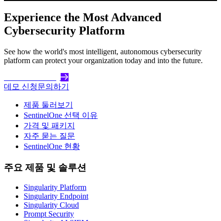
Experience the Most Advanced
Cybersecurity Platform
See how the world's most intelligent, autonomous cybersecurity
platform can protect your organization today and into the future.
Get Started Today
데모 신청
문의하기
제품 둘러보기
SentinelOne 선택 이유
가격 및 패키지
자주 묻는 질문
SentinelOne 현황
주요 제품 및 솔루션
Singularity Platform
Singularity Endpoint
Singularity Cloud
Prompt Security