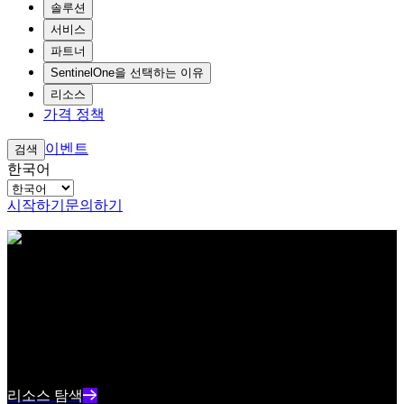
솔루션
서비스
파트너
SentinelOne을 선택하는 이유
리소스
가격 정책
이벤트
검색
한국어
시작하기
문의하기
아이브로우 테스트 콘텐츠 텍스트
리소스 센터
최신 사이버보안 콘텐츠와 인사이트를 확인하세요
리소스 인덱스 텍스트 요약
리소스 탐색