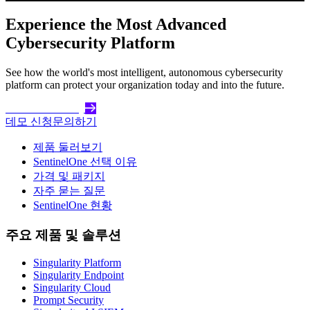
Experience the Most Advanced
Cybersecurity Platform
See how the world's most intelligent, autonomous cybersecurity
platform can protect your organization today and into the future.
Get Started Today
데모 신청
문의하기
제품 둘러보기
SentinelOne 선택 이유
가격 및 패키지
자주 묻는 질문
SentinelOne 현황
주요 제품 및 솔루션
Singularity Platform
Singularity Endpoint
Singularity Cloud
Prompt Security