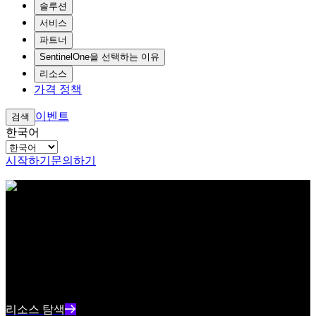
솔루션
서비스
파트너
SentinelOne을 선택하는 이유
리소스
가격 정책
이벤트
검색
한국어
시작하기
문의하기
아이브로우 테스트 콘텐츠 텍스트
리소스 센터
최신 사이버보안 콘텐츠와 인사이트를 확인하세요
리소스 인덱스 텍스트 요약
리소스 탐색