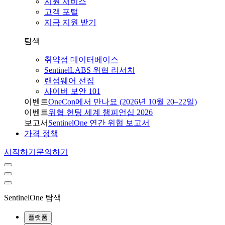
지원 서비스
고객 포털
지금 지원 받기
탐색
취약점 데이터베이스
SentinelLABS 위협 리서치
랜섬웨어 선집
사이버 보안 101
이벤트
OneCon에서 만나요 (2026년 10월 20–22일)
이벤트
위협 헌팅 세계 챔피언십 2026
보고서
SentinelOne 연간 위협 보고서
가격 정책
시작하기
문의하기
SentinelOne 탐색
플랫폼