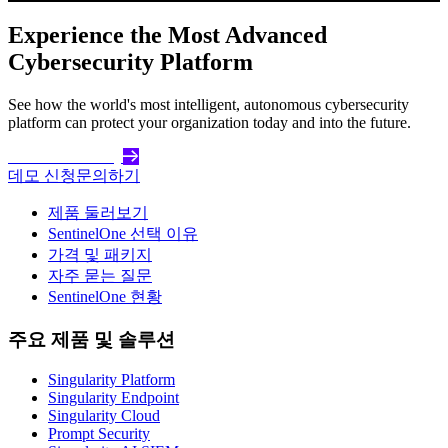
Experience the Most Advanced
Cybersecurity Platform
See how the world's most intelligent, autonomous cybersecurity
platform can protect your organization today and into the future.
Get Started Today
데모 신청
문의하기
제품 둘러보기
SentinelOne 선택 이유
가격 및 패키지
자주 묻는 질문
SentinelOne 현황
주요 제품 및 솔루션
Singularity Platform
Singularity Endpoint
Singularity Cloud
Prompt Security