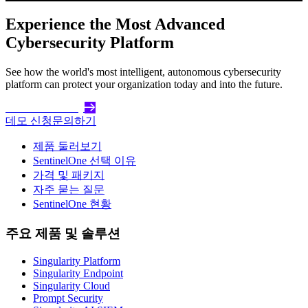
Experience the Most Advanced
Cybersecurity Platform
See how the world's most intelligent, autonomous cybersecurity
platform can protect your organization today and into the future.
Get Started Today
데모 신청
문의하기
제품 둘러보기
SentinelOne 선택 이유
가격 및 패키지
자주 묻는 질문
SentinelOne 현황
주요 제품 및 솔루션
Singularity Platform
Singularity Endpoint
Singularity Cloud
Prompt Security