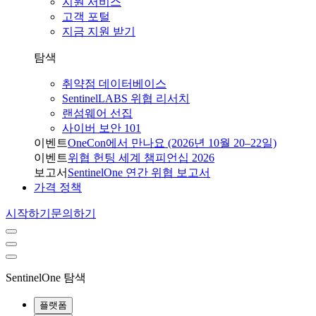
지원 서비스
고객 포털
지금 지원 받기
탐색
취약점 데이터베이스
SentinelLABS 위협 리서치
랜섬웨어 선집
사이버 보안 101
이벤트
OneCon에서 만나요 (2026년 10월 20–22일)
이벤트
위협 헌팅 세계 챔피언십 2026
보고서
SentinelOne 연간 위협 보고서
가격 정책
시작하기
문의하기
SentinelOne 탐색
플랫폼