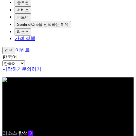
솔루션
서비스
파트너
SentinelOne을 선택하는 이유
리소스
가격 정책
이벤트
검색
한국어
시작하기
문의하기
아이브로우 테스트 콘텐츠 텍스트
리소스 센터
최신 사이버보안 콘텐츠와 인사이트를 확인하세요
리소스 인덱스 텍스트 요약
리소스 탐색