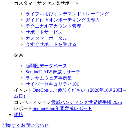
カスタマーサクセス＆サポート
ライブおよびオンデマンドトレーニング
ガイド付きオンボーディング＆導入
テクニカルアカウント管理
サポートサービス
カスタマーポータル
今すぐサポートを受ける
探索
脆弱性データベース
SentinelLABS脅威リサーチ
ランサムウェア事例集
サイバーセキュリティ101
イベント
OneConにご参加ください（2026年10月20日～
22日）
コンペティション
脅威ハンティング世界選手権 2026
レポート
SentinelOne年間脅威レポート
価格
開始する
お問い合わせ