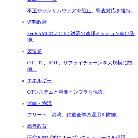
不正やランサムウェアを阻止。監査対応を維持。
連邦政府
FedRAMPおよびIL5対応の連邦ミッション向け防
御。
製造業
OT、IT、IIOT、サプライチェーンを大規模に防
御。
エネルギー
OTシステムと重要インフラを保護。
運輸・物流
フリート、港湾、鉄道全体の運用を防御。
高等教育
研究を妨げずにオープンネットワークを保護。