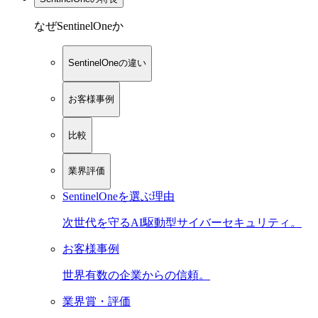
なぜSentinelOneか
SentinelOneの違い
お客様事例
比較
業界評価
SentinelOneを選ぶ理由
次世代を守るAI駆動型サイバーセキュリティ。
お客様事例
世界有数の企業からの信頼。
業界賞・評価