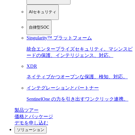
AIセキュリティ
自律型SOC
Singularity™ プラットフォーム
統合エンタープライズセキュリティ。マシンスピ
ードの保護、インテリジェンス、対応。
XDR
ネイティブかつオープンな保護、検知、対応。
インテグレーションとパートナー
SentinelOne の力を引き出すワンクリック連携。
製品ツアー
価格とパッケージ
デモを申し込む
ソリューション