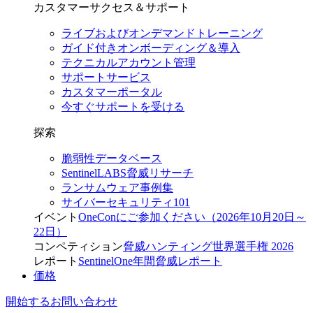
カスタマーサクセス＆サポート
ライブおよびオンデマンドトレーニング
ガイド付きオンボーディング＆導入
テクニカルアカウント管理
サポートサービス
カスタマーポータル
今すぐサポートを受ける
探索
脆弱性データベース
SentinelLABS脅威リサーチ
ランサムウェア事例集
サイバーセキュリティ101
イベント
OneConにご参加ください（2026年10月20日～
22日）
コンペティション
脅威ハンティング世界選手権 2026
レポート
SentinelOne年間脅威レポート
価格
開始する
お問い合わせ