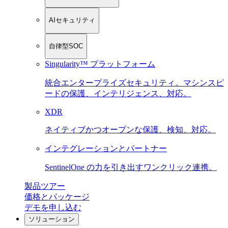
AIセキュリティ
自律型SOC
Singularity™ プラットフォーム
統合エンタープライズセキュリティ。マシンスピ
ードの保護、インテリジェンス、対応。
XDR
ネイティブかつオープンな保護、検知、対応。
インテグレーションとパートナー
SentinelOne の力を引き出すワンクリック連携。
製品ツアー
価格とパッケージ
デモを申し込む
ソリューション