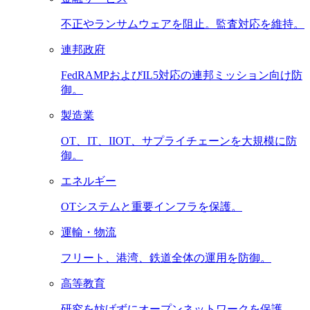
不正やランサムウェアを阻止。監査対応を維持。
連邦政府
FedRAMPおよびIL5対応の連邦ミッション向け防
御。
製造業
OT、IT、IIOT、サプライチェーンを大規模に防
御。
エネルギー
OTシステムと重要インフラを保護。
運輸・物流
フリート、港湾、鉄道全体の運用を防御。
高等教育
研究を妨げずにオープンネットワークを保護。