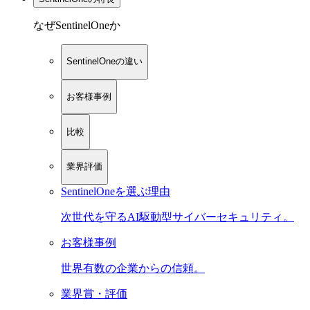
なぜSentinelOneか
SentinelOneの違い
お客様事例
比較
業界評価
SentinelOneを選ぶ理由
次世代を守るAI駆動型サイバーセキュリティ。
お客様事例
世界有数の企業からの信頼。
業界賞・評価