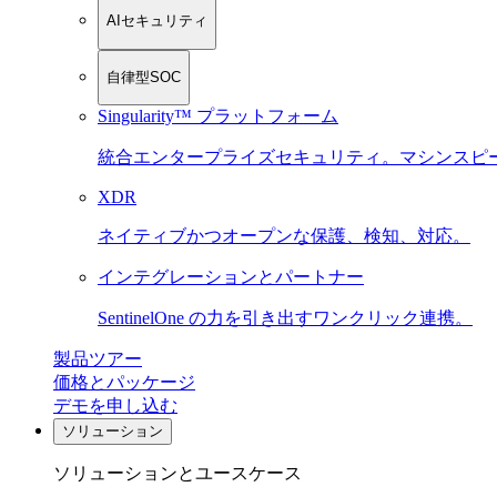
AIセキュリティ
自律型SOC
Singularity™ プラットフォーム
統合エンタープライズセキュリティ。マシンスピ
XDR
ネイティブかつオープンな保護、検知、対応。
インテグレーションとパートナー
SentinelOne の力を引き出すワンクリック連携。
製品ツアー
価格とパッケージ
デモを申し込む
ソリューション
ソリューションとユースケース