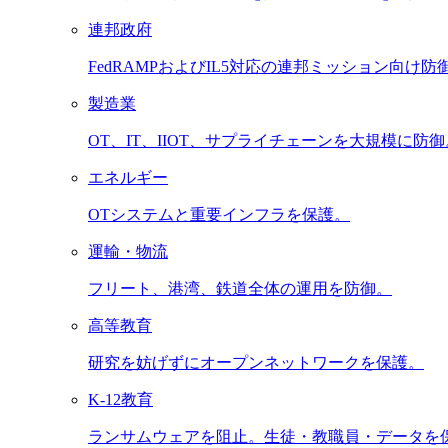
連邦政府
FedRAMPおよびIL5対応の連邦ミッション向け防
製造業
OT、IT、IIOT、サプライチェーンを大規模に防御
エネルギー
OTシステムと重要インフラを保護。
運輸・物流
フリート、港湾、鉄道全体の運用を防御。
高等教育
研究を妨げずにオープンネットワークを保護。
K-12教育
ランサムウェアを阻止。生徒・教職員・データを