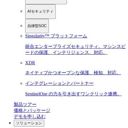
AIセキュリティ
自律型SOC
Singularity™ プラットフォーム
統合エンタープライズセキュリティ。マシンスピ
ードの保護、インテリジェンス、対応。
XDR
ネイティブかつオープンな保護、検知、対応。
インテグレーションとパートナー
SentinelOne の力を引き出すワンクリック連携。
製品ツアー
価格とパッケージ
デモを申し込む
ソリューション