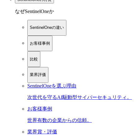
なぜSentinelOneか
SentinelOneの違い
お客様事例
比較
業界評価
SentinelOneを選ぶ理由
次世代を守るAI駆動型サイバーセキュリティ。
お客様事例
世界有数の企業からの信頼。
業界賞・評価