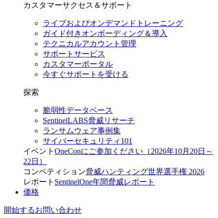
カスタマーサクセス＆サポート
ライブおよびオンデマンドトレーニング
ガイド付きオンボーディング＆導入
テクニカルアカウント管理
サポートサービス
カスタマーポータル
今すぐサポートを受ける
探索
脆弱性データベース
SentinelLABS脅威リサーチ
ランサムウェア事例集
サイバーセキュリティ101
イベント
OneConにご参加ください（2026年10月20日～
22日）
コンペティション
脅威ハンティング世界選手権 2026
レポート
SentinelOne年間脅威レポート
価格
開始する
お問い合わせ