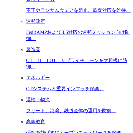
不正やランサムウェアを阻止。監査対応を維持。
連邦政府
FedRAMPおよびIL5対応の連邦ミッション向け防
御。
製造業
OT、IT、IIOT、サプライチェーンを大規模に防
御。
エネルギー
OTシステムと重要インフラを保護。
運輸・物流
フリート、港湾、鉄道全体の運用を防御。
高等教育
研究を妨げずにオープンネットワークを保護。