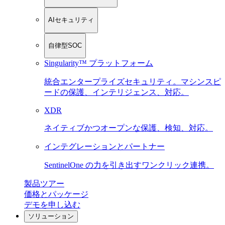
AIセキュリティ
自律型SOC
Singularity™ プラットフォーム
統合エンタープライズセキュリティ。マシンスピ
ードの保護、インテリジェンス、対応。
XDR
ネイティブかつオープンな保護、検知、対応。
インテグレーションとパートナー
SentinelOne の力を引き出すワンクリック連携。
製品ツアー
価格とパッケージ
デモを申し込む
ソリューション