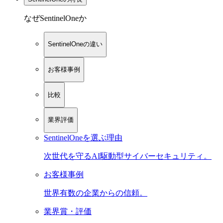
なぜSentinelOneか
SentinelOneの違い
お客様事例
比較
業界評価
SentinelOneを選ぶ理由
次世代を守るAI駆動型サイバーセキュリティ。
お客様事例
世界有数の企業からの信頼。
業界賞・評価