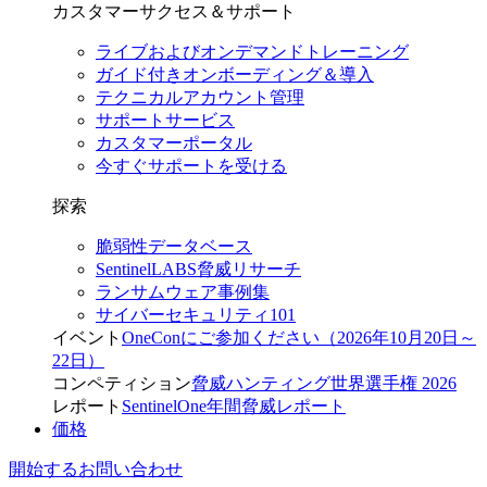
カスタマーサクセス＆サポート
ライブおよびオンデマンドトレーニング
ガイド付きオンボーディング＆導入
テクニカルアカウント管理
サポートサービス
カスタマーポータル
今すぐサポートを受ける
探索
脆弱性データベース
SentinelLABS脅威リサーチ
ランサムウェア事例集
サイバーセキュリティ101
イベント
OneConにご参加ください（2026年10月20日～
22日）
コンペティション
脅威ハンティング世界選手権 2026
レポート
SentinelOne年間脅威レポート
価格
開始する
お問い合わせ