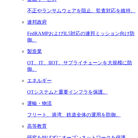
不正やランサムウェアを阻止。監査対応を維持。
連邦政府
FedRAMPおよびIL5対応の連邦ミッション向け防
御。
製造業
OT、IT、IIOT、サプライチェーンを大規模に防
御。
エネルギー
OTシステムと重要インフラを保護。
運輸・物流
フリート、港湾、鉄道全体の運用を防御。
高等教育
研究を妨げずにオープンネットワークを保護。