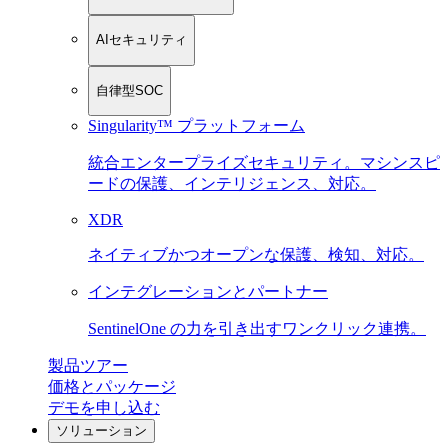
AIセキュリティ
自律型SOC
Singularity™ プラットフォーム
統合エンタープライズセキュリティ。マシンスピ
ードの保護、インテリジェンス、対応。
XDR
ネイティブかつオープンな保護、検知、対応。
インテグレーションとパートナー
SentinelOne の力を引き出すワンクリック連携。
製品ツアー
価格とパッケージ
デモを申し込む
ソリューション