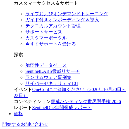
カスタマーサクセス＆サポート
ライブおよびオンデマンドトレーニング
ガイド付きオンボーディング＆導入
テクニカルアカウント管理
サポートサービス
カスタマーポータル
今すぐサポートを受ける
探索
脆弱性データベース
SentinelLABS脅威リサーチ
ランサムウェア事例集
サイバーセキュリティ101
イベント
OneConにご参加ください（2026年10月20日～
22日）
コンペティション
脅威ハンティング世界選手権 2026
レポート
SentinelOne年間脅威レポート
価格
開始する
お問い合わせ