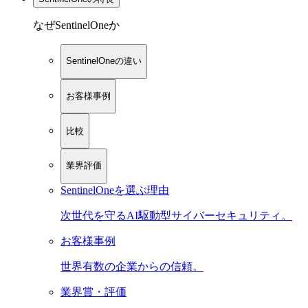
なぜSentinelOneか
SentinelOneの違い
お客様事例
比較
業界評価
SentinelOneを選ぶ理由
次世代を守るAI駆動型サイバーセキュリティ。
お客様事例
世界有数の企業からの信頼。
業界賞・評価