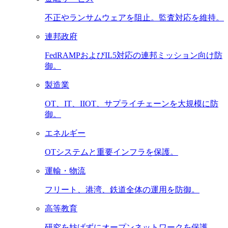
不正やランサムウェアを阻止。監査対応を維持。
連邦政府
FedRAMPおよびIL5対応の連邦ミッション向け防
御。
製造業
OT、IT、IIOT、サプライチェーンを大規模に防
御。
エネルギー
OTシステムと重要インフラを保護。
運輸・物流
フリート、港湾、鉄道全体の運用を防御。
高等教育
研究を妨げずにオープンネットワークを保護。