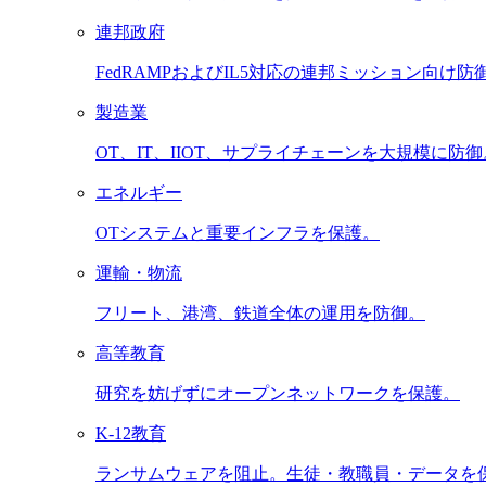
連邦政府
FedRAMPおよびIL5対応の連邦ミッション向け防
製造業
OT、IT、IIOT、サプライチェーンを大規模に防御
エネルギー
OTシステムと重要インフラを保護。
運輸・物流
フリート、港湾、鉄道全体の運用を防御。
高等教育
研究を妨げずにオープンネットワークを保護。
K-12教育
ランサムウェアを阻止。生徒・教職員・データを