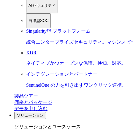
AIセキュリティ
自律型SOC
Singularity™ プラットフォーム
統合エンタープライズセキュリティ。マシンスピ
XDR
ネイティブかつオープンな保護、検知、対応。
インテグレーションとパートナー
SentinelOne の力を引き出すワンクリック連携。
製品ツアー
価格とパッケージ
デモを申し込む
ソリューション
ソリューションとユースケース