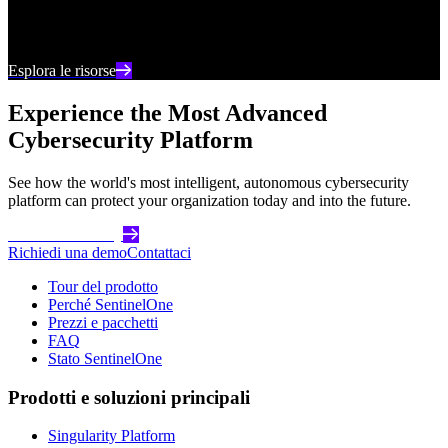
Rimani aggiornato con i contenuti e le analisi più
recenti sulla cybersecurity
Esplora le risorse
Experience the Most Advanced
Cybersecurity Platform
See how the world's most intelligent, autonomous cybersecurity
platform can protect your organization today and into the future.
Get Started Today
Richiedi una demo
Contattaci
Tour del prodotto
Perché SentinelOne
Prezzi e pacchetti
FAQ
Stato SentinelOne
Prodotti e soluzioni principali
Singularity Platform