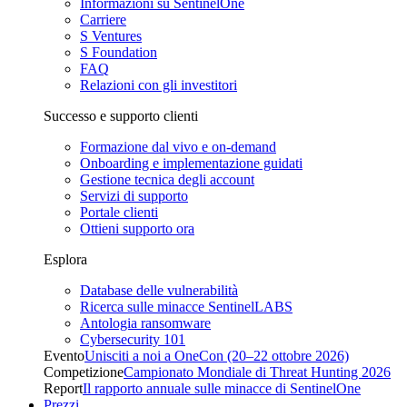
Informazioni su SentinelOne
Carriere
S Ventures
S Foundation
FAQ
Relazioni con gli investitori
Successo e supporto clienti
Formazione dal vivo e on-demand
Onboarding e implementazione guidati
Gestione tecnica degli account
Servizi di supporto
Portale clienti
Ottieni supporto ora
Esplora
Database delle vulnerabilità
Ricerca sulle minacce SentinelLABS
Antologia ransomware
Cybersecurity 101
Evento
Unisciti a noi a OneCon (20–22 ottobre 2026)
Competizione
Campionato Mondiale di Threat Hunting 2026
Report
Il rapporto annuale sulle minacce di SentinelOne
Prezzi