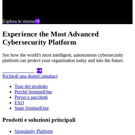
Rimani aggiornato con i contenuti e le analisi più
recenti sulla cybersecurity
Esplora le risorse
Experience the Most Advanced
Cybersecurity Platform
See how the world's most intelligent, autonomous cybersecurity
platform can protect your organization today and into the future.
Get Started Today
Richiedi una demo
Contattaci
Tour del prodotto
Perché SentinelOne
Prezzi e pacchetti
FAQ
Stato SentinelOne
Prodotti e soluzioni principali
Singularity Platform