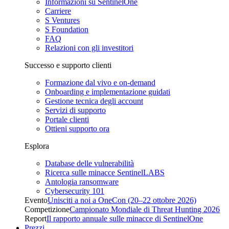
Informazioni su SentinelOne
Carriere
S Ventures
S Foundation
FAQ
Relazioni con gli investitori
Successo e supporto clienti
Formazione dal vivo e on-demand
Onboarding e implementazione guidati
Gestione tecnica degli account
Servizi di supporto
Portale clienti
Ottieni supporto ora
Esplora
Database delle vulnerabilità
Ricerca sulle minacce SentinelLABS
Antologia ransomware
Cybersecurity 101
Evento
Unisciti a noi a OneCon (20–22 ottobre 2026)
Competizione
Campionato Mondiale di Threat Hunting 2026
Report
Il rapporto annuale sulle minacce di SentinelOne
Prezzi