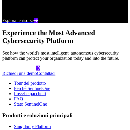
Rimani aggiornato con i contenuti e le analisi più
recenti sulla cybersecurity
Esplora le risorse
Experience the Most Advanced
Cybersecurity Platform
See how the world's most intelligent, autonomous cybersecurity
platform can protect your organization today and into the future.
Get Started Today
Richiedi una demo
Contattaci
Tour del prodotto
Perché SentinelOne
Prezzi e pacchetti
FAQ
Stato SentinelOne
Prodotti e soluzioni principali
Singularity Platform