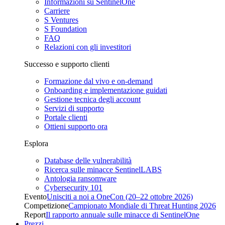
Informazioni su SentinelOne
Carriere
S Ventures
S Foundation
FAQ
Relazioni con gli investitori
Successo e supporto clienti
Formazione dal vivo e on-demand
Onboarding e implementazione guidati
Gestione tecnica degli account
Servizi di supporto
Portale clienti
Ottieni supporto ora
Esplora
Database delle vulnerabilità
Ricerca sulle minacce SentinelLABS
Antologia ransomware
Cybersecurity 101
Evento
Unisciti a noi a OneCon (20–22 ottobre 2026)
Competizione
Campionato Mondiale di Threat Hunting 2026
Report
Il rapporto annuale sulle minacce di SentinelOne
Prezzi