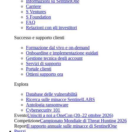
Informazioni su SentinelOne
Carriere
S Ventures
S Foundation
FAQ
Relazioni con gli investitori
Successo e supporto clienti
Formazione dal vivo e on-demand
Onboarding e implementazione guidati
Gestione tecnica degli account
Servizi di supporto
Portale clienti
Ottieni supporto ora
Esplora
Database delle vulnerabilità
Ricerca sulle minacce SentinelLABS
Antologia ransomware
Cybersecurity 101
Evento
Unisciti a noi a OneCon (20–22 ottobre 2026)
Competizione
Campionato Mondiale di Threat Hunting 2026
Report
Il rapporto annuale sulle minacce di SentinelOne
Prezzi