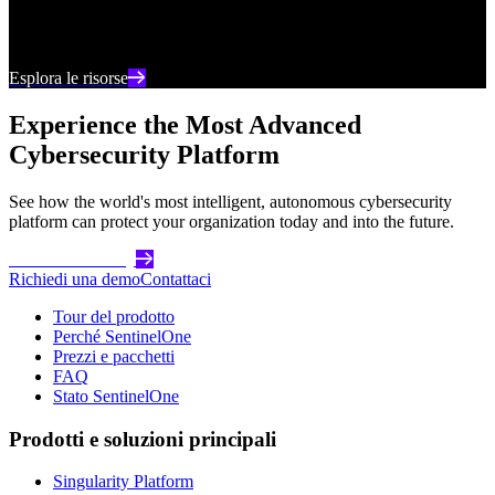
Rimani aggiornato con i contenuti e le analisi più
recenti sulla cybersecurity
Esplora le risorse
Experience the Most Advanced
Cybersecurity Platform
See how the world's most intelligent, autonomous cybersecurity
platform can protect your organization today and into the future.
Get Started Today
Richiedi una demo
Contattaci
Tour del prodotto
Perché SentinelOne
Prezzi e pacchetti
FAQ
Stato SentinelOne
Prodotti e soluzioni principali
Singularity Platform