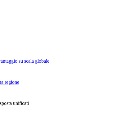
vantaggio su scala globale
tua regione
sposta unificati