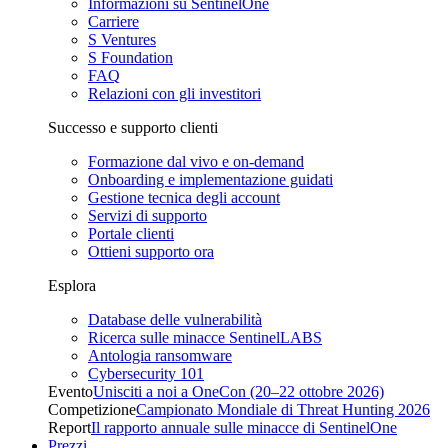
Informazioni su SentinelOne
Carriere
S Ventures
S Foundation
FAQ
Relazioni con gli investitori
Successo e supporto clienti
Formazione dal vivo e on-demand
Onboarding e implementazione guidati
Gestione tecnica degli account
Servizi di supporto
Portale clienti
Ottieni supporto ora
Esplora
Database delle vulnerabilità
Ricerca sulle minacce SentinelLABS
Antologia ransomware
Cybersecurity 101
Evento
Unisciti a noi a OneCon (20–22 ottobre 2026)
Competizione
Campionato Mondiale di Threat Hunting 2026
Report
Il rapporto annuale sulle minacce di SentinelOne
Prezzi