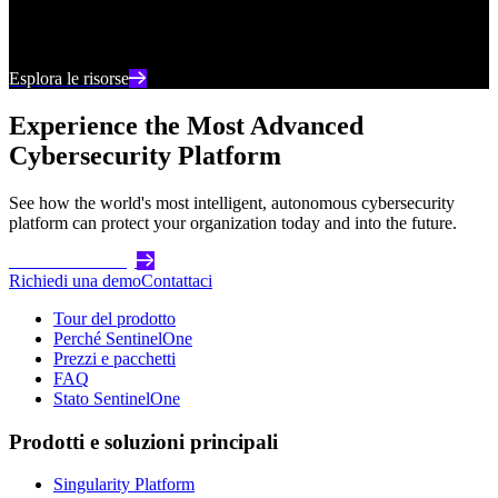
Rimani aggiornato con i contenuti e le analisi più
recenti sulla cybersecurity
Esplora le risorse
Experience the Most Advanced
Cybersecurity Platform
See how the world's most intelligent, autonomous cybersecurity
platform can protect your organization today and into the future.
Get Started Today
Richiedi una demo
Contattaci
Tour del prodotto
Perché SentinelOne
Prezzi e pacchetti
FAQ
Stato SentinelOne
Prodotti e soluzioni principali
Singularity Platform