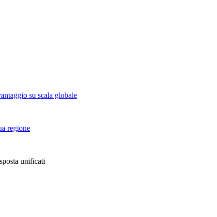
vantaggio su scala globale
tua regione
sposta unificati