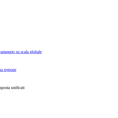
vantaggio su scala globale
tua regione
sposta unificati