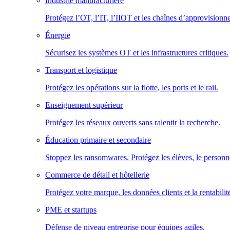
Industrie manufacturière
Protégez l’OT, l’IT, l’IIOT et les chaînes d’approvisionn
Énergie
Sécurisez les systèmes OT et les infrastructures critiques.
Transport et logistique
Protégez les opérations sur la flotte, les ports et le rail.
Enseignement supérieur
Protégez les réseaux ouverts sans ralentir la recherche.
Éducation primaire et secondaire
Stoppez les ransomwares. Protégez les élèves, le personne
Commerce de détail et hôtellerie
Protégez votre marque, les données clients et la rentabilit
PME et startups
Défense de niveau entreprise pour équipes agiles.