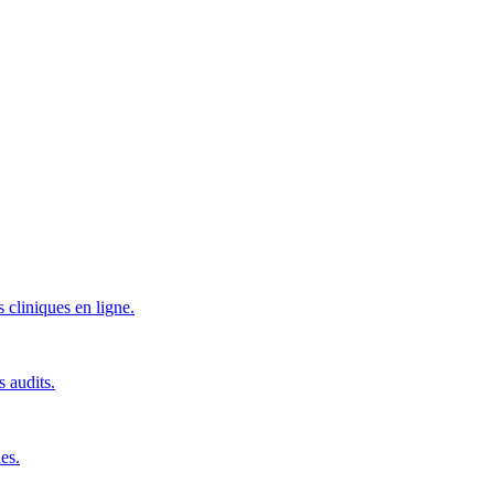
 cliniques en ligne.
s audits.
es.