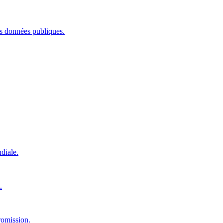
les données publiques.
diale.
.
romission.