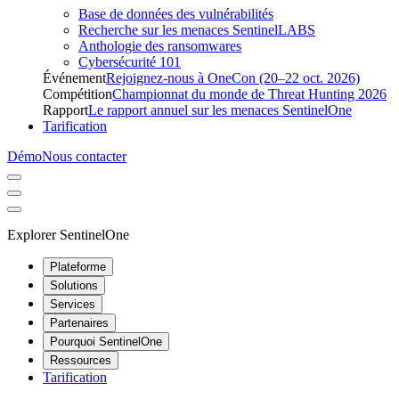
Base de données des vulnérabilités
Recherche sur les menaces SentinelLABS
Anthologie des ransomwares
Cybersécurité 101
Événement
Rejoignez-nous à OneCon (20–22 oct. 2026)
Compétition
Championnat du monde de Threat Hunting 2026
Rapport
Le rapport annuel sur les menaces SentinelOne
Tarification
Démo
Nous contacter
Explorer SentinelOne
Plateforme
Solutions
Services
Partenaires
Pourquoi SentinelOne
Ressources
Tarification