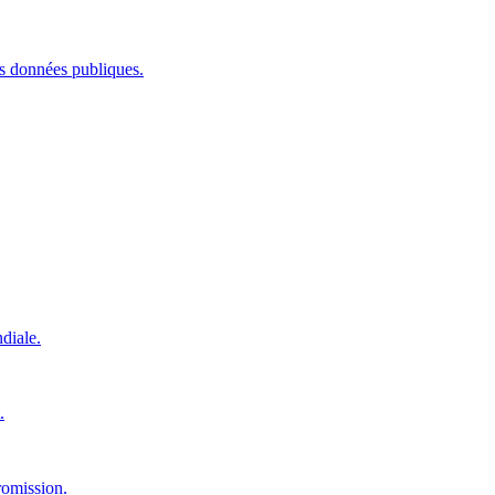
les données publiques.
diale.
.
romission.