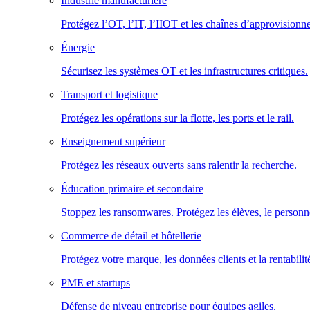
Industrie manufacturière
Protégez l’OT, l’IT, l’IIOT et les chaînes d’approvisionn
Énergie
Sécurisez les systèmes OT et les infrastructures critiques.
Transport et logistique
Protégez les opérations sur la flotte, les ports et le rail.
Enseignement supérieur
Protégez les réseaux ouverts sans ralentir la recherche.
Éducation primaire et secondaire
Stoppez les ransomwares. Protégez les élèves, le personne
Commerce de détail et hôtellerie
Protégez votre marque, les données clients et la rentabilit
PME et startups
Défense de niveau entreprise pour équipes agiles.