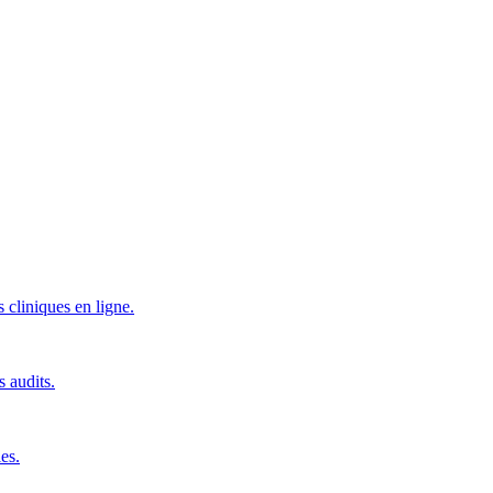
 cliniques en ligne.
s audits.
es.