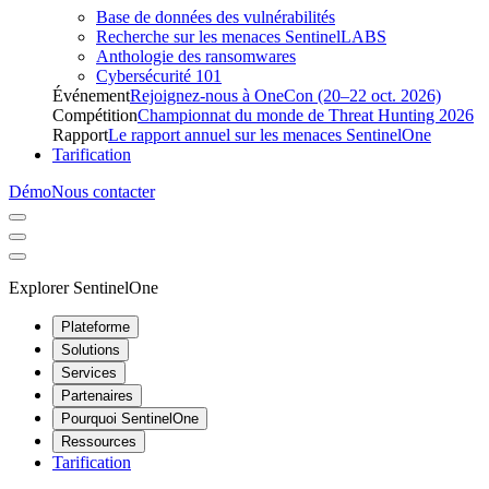
Base de données des vulnérabilités
Recherche sur les menaces SentinelLABS
Anthologie des ransomwares
Cybersécurité 101
Événement
Rejoignez-nous à OneCon (20–22 oct. 2026)
Compétition
Championnat du monde de Threat Hunting 2026
Rapport
Le rapport annuel sur les menaces SentinelOne
Tarification
Démo
Nous contacter
Explorer SentinelOne
Plateforme
Solutions
Services
Partenaires
Pourquoi SentinelOne
Ressources
Tarification