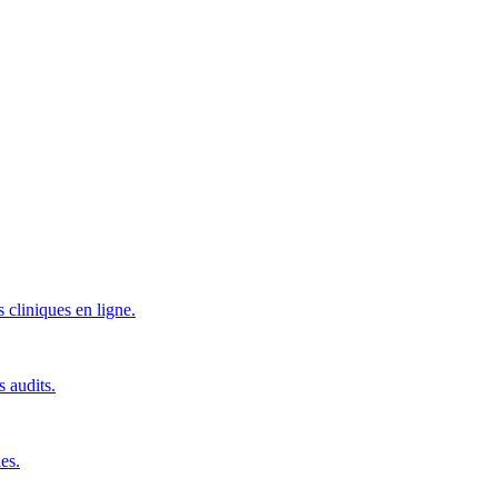
 cliniques en ligne.
s audits.
es.