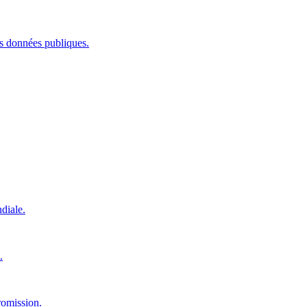
les données publiques.
diale.
.
romission.