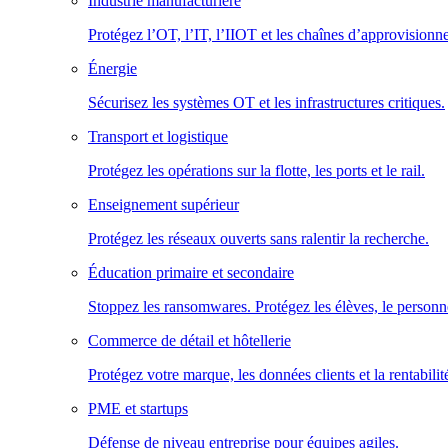
Industrie manufacturière
Protégez l’OT, l’IT, l’IIOT et les chaînes d’approvisionn
Énergie
Sécurisez les systèmes OT et les infrastructures critiques.
Transport et logistique
Protégez les opérations sur la flotte, les ports et le rail.
Enseignement supérieur
Protégez les réseaux ouverts sans ralentir la recherche.
Éducation primaire et secondaire
Stoppez les ransomwares. Protégez les élèves, le personne
Commerce de détail et hôtellerie
Protégez votre marque, les données clients et la rentabilit
PME et startups
Défense de niveau entreprise pour équipes agiles.