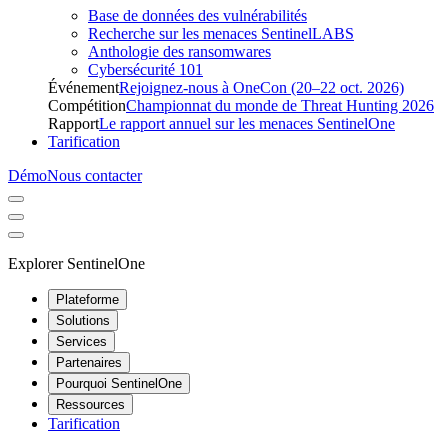
Base de données des vulnérabilités
Recherche sur les menaces SentinelLABS
Anthologie des ransomwares
Cybersécurité 101
Événement
Rejoignez-nous à OneCon (20–22 oct. 2026)
Compétition
Championnat du monde de Threat Hunting 2026
Rapport
Le rapport annuel sur les menaces SentinelOne
Tarification
Démo
Nous contacter
Explorer SentinelOne
Plateforme
Solutions
Services
Partenaires
Pourquoi SentinelOne
Ressources
Tarification