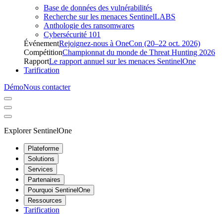
Base de données des vulnérabilités
Recherche sur les menaces SentinelLABS
Anthologie des ransomwares
Cybersécurité 101
Événement
Rejoignez-nous à OneCon (20–22 oct. 2026)
Compétition
Championnat du monde de Threat Hunting 2026
Rapport
Le rapport annuel sur les menaces SentinelOne
Tarification
Démo
Nous contacter
Explorer SentinelOne
Plateforme
Solutions
Services
Partenaires
Pourquoi SentinelOne
Ressources
Tarification