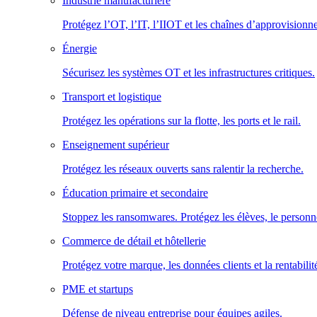
Industrie manufacturière
Protégez l’OT, l’IT, l’IIOT et les chaînes d’approvisionn
Énergie
Sécurisez les systèmes OT et les infrastructures critiques.
Transport et logistique
Protégez les opérations sur la flotte, les ports et le rail.
Enseignement supérieur
Protégez les réseaux ouverts sans ralentir la recherche.
Éducation primaire et secondaire
Stoppez les ransomwares. Protégez les élèves, le personne
Commerce de détail et hôtellerie
Protégez votre marque, les données clients et la rentabilit
PME et startups
Défense de niveau entreprise pour équipes agiles.