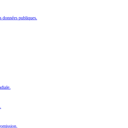
les données publiques.
diale.
.
romission.