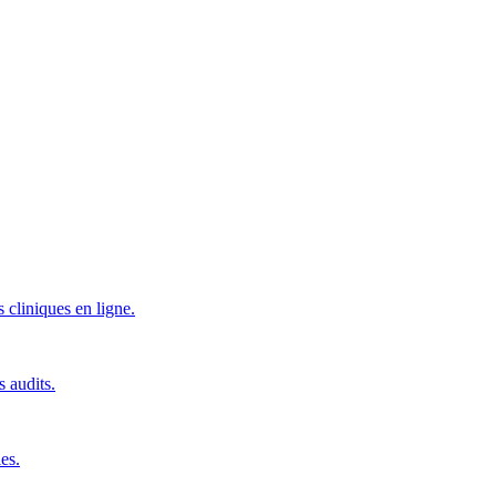
 cliniques en ligne.
s audits.
es.