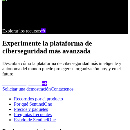
Centro de recursos
Manténgase al día con los últimos contenidos e
información sobre ciberseguridad
Explorar los recursos
Experimente la plataforma de
ciberseguridad más avanzada
Descubra cómo la plataforma de ciberseguridad más inteligente y
autónoma del mundo puede proteger su organización hoy y en el
futuro.
Comience hoy mismo
Solicitar una demostración
Contáctenos
Recorridos por el producto
Por qué SentinelOne
Precios y paquetes
Preguntas frecuentes
Estado de SentinelOne