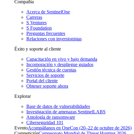
Compañía
Acerca de SentinelOne
Carreras
S Ventures
S Foundation
Preguntas frecuentes
Relaciones con inversionistas
Éxito y soporte al cliente
Capacitación en vivo y bajo demanda
Incorporación y despliegue guiados
Gestión técnica de cuentas
Servicios de soporte
Portal del cliente
Obtener soporte ahora
Explorar
Base de datos de vulnerabilidades
Investigación de amenazas SentinelLABS
Antología de ransomware
Ciberseguridad 101
Evento
Acompáñanos en OneCon (20–22 de octubre de 2026)
Competición
Campeonato Mundial de Threat Hunting 2026