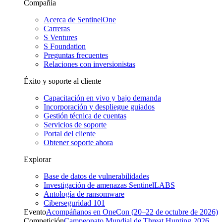
Compañía
Acerca de SentinelOne
Carreras
S Ventures
S Foundation
Preguntas frecuentes
Relaciones con inversionistas
Éxito y soporte al cliente
Capacitación en vivo y bajo demanda
Incorporación y despliegue guiados
Gestión técnica de cuentas
Servicios de soporte
Portal del cliente
Obtener soporte ahora
Explorar
Base de datos de vulnerabilidades
Investigación de amenazas SentinelLABS
Antología de ransomware
Ciberseguridad 101
Evento
Acompáñanos en OneCon (20–22 de octubre de 2026)
Competición
Campeonato Mundial de Threat Hunting 2026