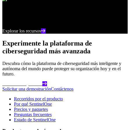
Centro de recursos
Manténgase al día con los últimos contenidos e
información sobre ciberseguridad
Explorar los recursos
Experimente la plataforma de
ciberseguridad más avanzada
Descubra cómo la plataforma de ciberseguridad más inteligente y
autónoma del mundo puede proteger su organización hoy y en el
futuro.
Comience hoy mismo
Solicitar una demostración
Contáctenos
Recorridos por el producto
Por qué SentinelOne
Precios y paquetes
Preguntas frecuentes
Estado de SentinelOne