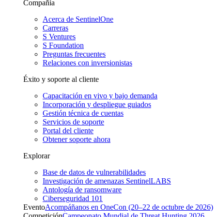
Compañía
Acerca de SentinelOne
Carreras
S Ventures
S Foundation
Preguntas frecuentes
Relaciones con inversionistas
Éxito y soporte al cliente
Capacitación en vivo y bajo demanda
Incorporación y despliegue guiados
Gestión técnica de cuentas
Servicios de soporte
Portal del cliente
Obtener soporte ahora
Explorar
Base de datos de vulnerabilidades
Investigación de amenazas SentinelLABS
Antología de ransomware
Ciberseguridad 101
Evento
Acompáñanos en OneCon (20–22 de octubre de 2026)
Competición
Campeonato Mundial de Threat Hunting 2026