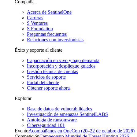
Compañía
Acerca de SentinelOne
Carreras
S Ventures
S Foundation
Preguntas frecuentes
Relaciones con inversionistas
Éxito y soporte al cliente
Capacitación en vivo y bajo demanda
Incorporación y despliegue guiados
Gestión técnica de cuentas
Servicios de soporte
Portal del cliente
Obtener soporte ahora
Explorar
Base de datos de vulnerabilidades
Investigación de amenazas SentinelLABS
Antología de ransomware
Ciberseguridad 101
Evento
Acompáñanos en OneCon (20–22 de octubre de 2026)
Competición
Campeonato Mundial de Threat Hunting 2026