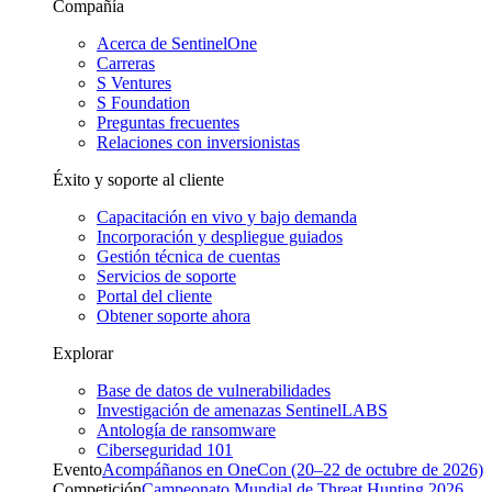
Compañía
Acerca de SentinelOne
Carreras
S Ventures
S Foundation
Preguntas frecuentes
Relaciones con inversionistas
Éxito y soporte al cliente
Capacitación en vivo y bajo demanda
Incorporación y despliegue guiados
Gestión técnica de cuentas
Servicios de soporte
Portal del cliente
Obtener soporte ahora
Explorar
Base de datos de vulnerabilidades
Investigación de amenazas SentinelLABS
Antología de ransomware
Ciberseguridad 101
Evento
Acompáñanos en OneCon (20–22 de octubre de 2026)
Competición
Campeonato Mundial de Threat Hunting 2026