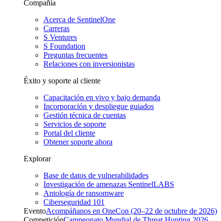
Compañía
Acerca de SentinelOne
Carreras
S Ventures
S Foundation
Preguntas frecuentes
Relaciones con inversionistas
Éxito y soporte al cliente
Capacitación en vivo y bajo demanda
Incorporación y despliegue guiados
Gestión técnica de cuentas
Servicios de soporte
Portal del cliente
Obtener soporte ahora
Explorar
Base de datos de vulnerabilidades
Investigación de amenazas SentinelLABS
Antología de ransomware
Ciberseguridad 101
Evento
Acompáñanos en OneCon (20–22 de octubre de 2026)
Competición
Campeonato Mundial de Threat Hunting 2026