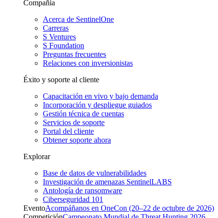
Compañía
Acerca de SentinelOne
Carreras
S Ventures
S Foundation
Preguntas frecuentes
Relaciones con inversionistas
Éxito y soporte al cliente
Capacitación en vivo y bajo demanda
Incorporación y despliegue guiados
Gestión técnica de cuentas
Servicios de soporte
Portal del cliente
Obtener soporte ahora
Explorar
Base de datos de vulnerabilidades
Investigación de amenazas SentinelLABS
Antología de ransomware
Ciberseguridad 101
Evento
Acompáñanos en OneCon (20–22 de octubre de 2026)
Competición
Campeonato Mundial de Threat Hunting 2026