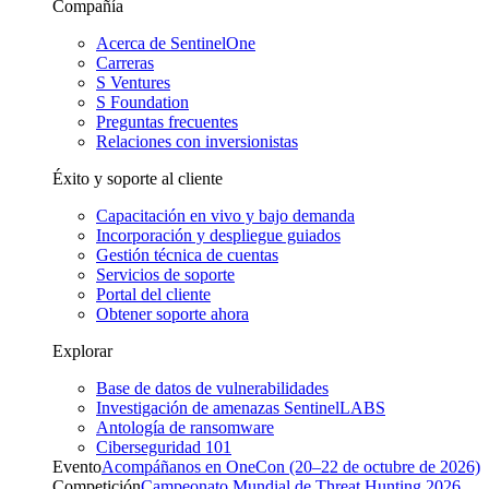
Compañía
Acerca de SentinelOne
Carreras
S Ventures
S Foundation
Preguntas frecuentes
Relaciones con inversionistas
Éxito y soporte al cliente
Capacitación en vivo y bajo demanda
Incorporación y despliegue guiados
Gestión técnica de cuentas
Servicios de soporte
Portal del cliente
Obtener soporte ahora
Explorar
Base de datos de vulnerabilidades
Investigación de amenazas SentinelLABS
Antología de ransomware
Ciberseguridad 101
Evento
Acompáñanos en OneCon (20–22 de octubre de 2026)
Competición
Campeonato Mundial de Threat Hunting 2026