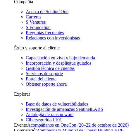
Compañía
Acerca de SentinelOne
Carreras
S Ventures
S Foundation
Preguntas frecuentes
Relaciones con inversionistas
Éxito y soporte al cliente
Capacitación en vivo y bajo demanda
Incorporación y despliegue guiados
Gestión técnica de cuentas
Servicios de soporte
Portal del cliente
Obtener soporte ahora
Explorar
Base de datos de vulnerabilidades
Investigación de amenazas SentinelLABS
Antología de ransomware
Ciberseguridad 101
Evento
Acompáñanos en OneCon (20–22 de octubre de 2026)
Competición
Campeonato Mundial de Threat Hunting 2026