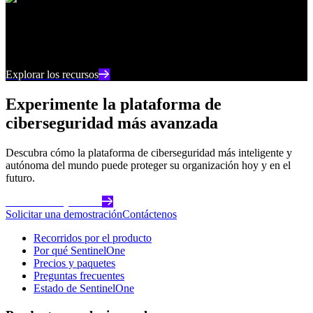
Centro de recursos
Manténgase al día con los últimos contenidos e
información sobre ciberseguridad
Explorar los recursos
Experimente la plataforma de
ciberseguridad más avanzada
Descubra cómo la plataforma de ciberseguridad más inteligente y
autónoma del mundo puede proteger su organización hoy y en el
futuro.
Comience hoy mismo
Solicitar una demostración
Contáctenos
Recorridos por el producto
Por qué SentinelOne
Precios y paquetes
Preguntas frecuentes
Estado de SentinelOne