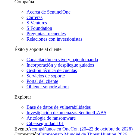
Compañía
Acerca de SentinelOne
Carreras
S Ventures
S Foundation
Preguntas frecuentes
Relaciones con inversionistas
Éxito y soporte al cliente
Capacitación en vivo y bajo demanda
Incorporación y despliegue guiados
Gestión técnica de cuentas
Servicios de soporte
Portal del cliente
Obtener soporte ahora
Explorar
Base de datos de vulnerabilidades
Investigación de amenazas SentinelLABS
Antología de ransomware
Ciberseguridad 101
Evento
Acompáñanos en OneCon (20–22 de octubre de 2026)
Competición
Campeonato Mundial de Threat Hunting 2026