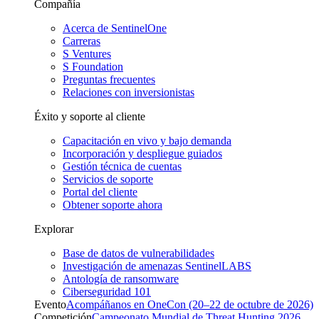
Compañía
Acerca de SentinelOne
Carreras
S Ventures
S Foundation
Preguntas frecuentes
Relaciones con inversionistas
Éxito y soporte al cliente
Capacitación en vivo y bajo demanda
Incorporación y despliegue guiados
Gestión técnica de cuentas
Servicios de soporte
Portal del cliente
Obtener soporte ahora
Explorar
Base de datos de vulnerabilidades
Investigación de amenazas SentinelLABS
Antología de ransomware
Ciberseguridad 101
Evento
Acompáñanos en OneCon (20–22 de octubre de 2026)
Competición
Campeonato Mundial de Threat Hunting 2026