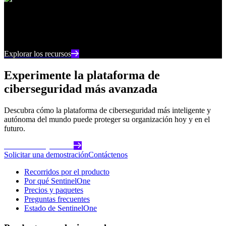
Centro de recursos
Manténgase al día con los últimos contenidos e
información sobre ciberseguridad
Explorar los recursos
Experimente la plataforma de
ciberseguridad más avanzada
Descubra cómo la plataforma de ciberseguridad más inteligente y
autónoma del mundo puede proteger su organización hoy y en el
futuro.
Comience hoy mismo
Solicitar una demostración
Contáctenos
Recorridos por el producto
Por qué SentinelOne
Precios y paquetes
Preguntas frecuentes
Estado de SentinelOne