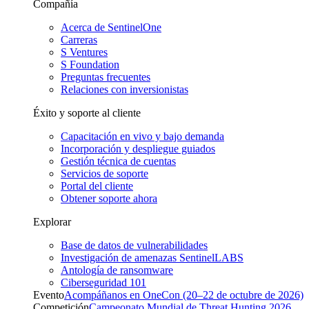
Compañía
Acerca de SentinelOne
Carreras
S Ventures
S Foundation
Preguntas frecuentes
Relaciones con inversionistas
Éxito y soporte al cliente
Capacitación en vivo y bajo demanda
Incorporación y despliegue guiados
Gestión técnica de cuentas
Servicios de soporte
Portal del cliente
Obtener soporte ahora
Explorar
Base de datos de vulnerabilidades
Investigación de amenazas SentinelLABS
Antología de ransomware
Ciberseguridad 101
Evento
Acompáñanos en OneCon (20–22 de octubre de 2026)
Competición
Campeonato Mundial de Threat Hunting 2026