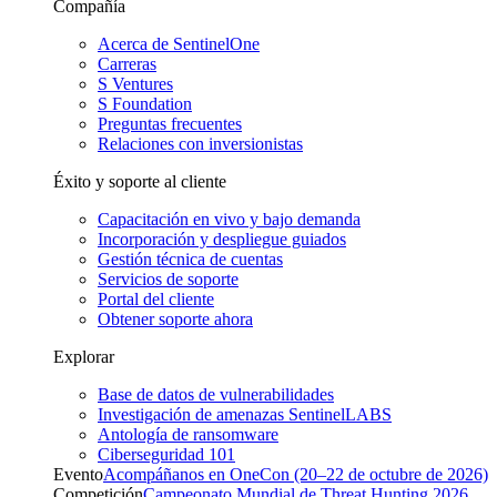
Compañía
Acerca de SentinelOne
Carreras
S Ventures
S Foundation
Preguntas frecuentes
Relaciones con inversionistas
Éxito y soporte al cliente
Capacitación en vivo y bajo demanda
Incorporación y despliegue guiados
Gestión técnica de cuentas
Servicios de soporte
Portal del cliente
Obtener soporte ahora
Explorar
Base de datos de vulnerabilidades
Investigación de amenazas SentinelLABS
Antología de ransomware
Ciberseguridad 101
Evento
Acompáñanos en OneCon (20–22 de octubre de 2026)
Competición
Campeonato Mundial de Threat Hunting 2026