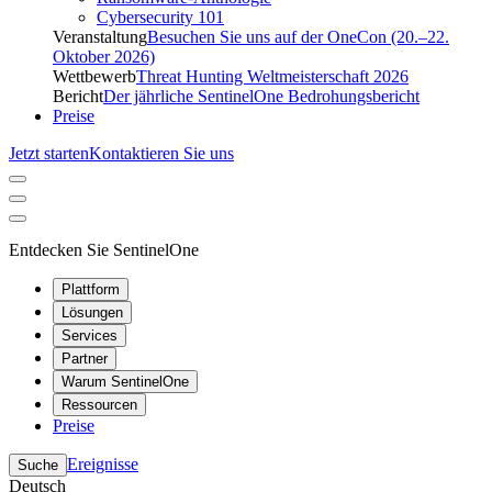
Cybersecurity 101
Veranstaltung
Besuchen Sie uns auf der OneCon (20.–22.
Oktober 2026)
Wettbewerb
Threat Hunting Weltmeisterschaft 2026
Bericht
Der jährliche SentinelOne Bedrohungsbericht
Preise
Jetzt starten
Kontaktieren Sie uns
Entdecken Sie SentinelOne
Plattform
Lösungen
Services
Partner
Warum SentinelOne
Ressourcen
Preise
Ereignisse
Suche
Deutsch