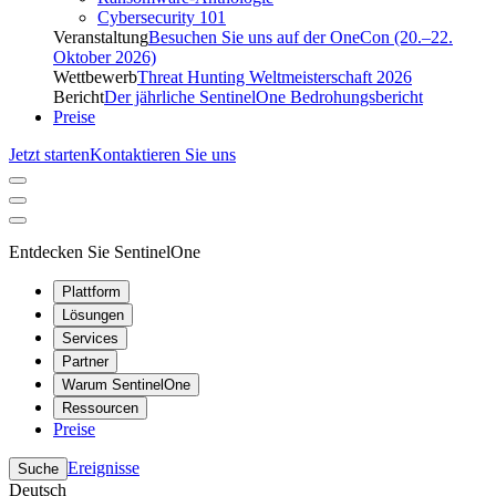
Cybersecurity 101
Veranstaltung
Besuchen Sie uns auf der OneCon (20.–22.
Oktober 2026)
Wettbewerb
Threat Hunting Weltmeisterschaft 2026
Bericht
Der jährliche SentinelOne Bedrohungsbericht
Preise
Jetzt starten
Kontaktieren Sie uns
Entdecken Sie SentinelOne
Plattform
Lösungen
Services
Partner
Warum SentinelOne
Ressourcen
Preise
Ereignisse
Suche
Deutsch