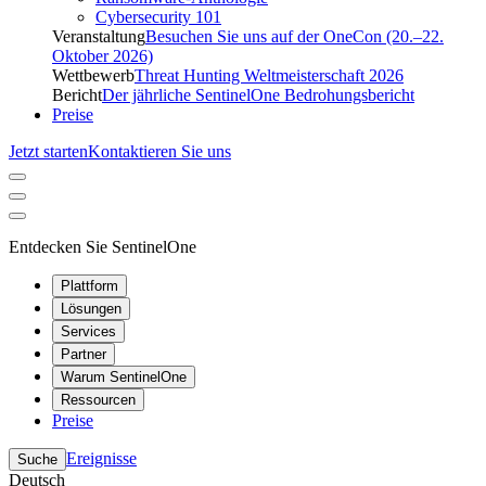
Cybersecurity 101
Veranstaltung
Besuchen Sie uns auf der OneCon (20.–22.
Oktober 2026)
Wettbewerb
Threat Hunting Weltmeisterschaft 2026
Bericht
Der jährliche SentinelOne Bedrohungsbericht
Preise
Jetzt starten
Kontaktieren Sie uns
Entdecken Sie SentinelOne
Plattform
Lösungen
Services
Partner
Warum SentinelOne
Ressourcen
Preise
Ereignisse
Suche
Deutsch